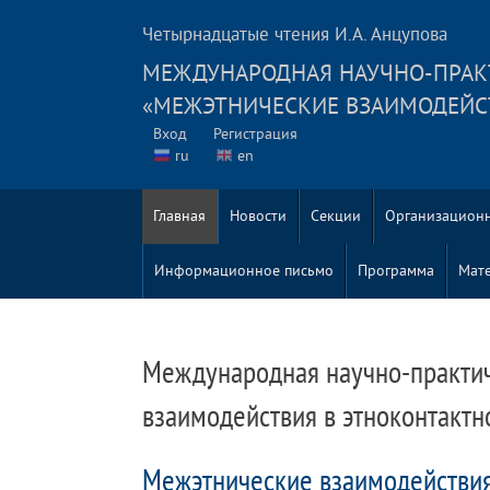
Четырнадцатые чтения И.А. Анцупова
MЕЖДУНАРОДНАЯ НАУЧНО-ПРАК
«МЕЖЭТНИЧЕСКИЕ ВЗАИМОДЕЙС
Вход
Регистрация
ru
en
Главная
Новости
Секции
Организацион
Информационное письмо
Программа
Мат
Mеждународная научно-практи
взаимодействия в этноконтактн
Межэтнические взаимодействия