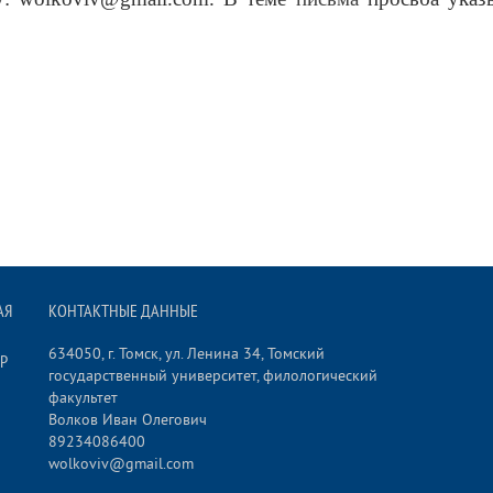
АЯ
КОНТАКТНЫЕ ДАННЫЕ
634050, г. Томск, ул. Ленина 34, Томский
Р
государственный университет, филологический
факультет
Волков Иван Олегович
89234086400
wolkoviv@gmail.com