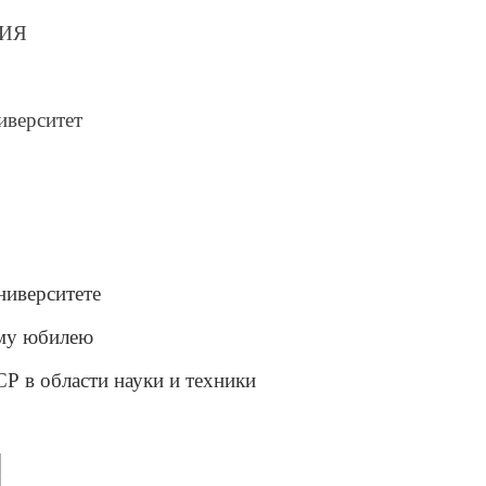
ИЯ
иверситет
ниверситете
ему юбилею
Р в области науки и техники