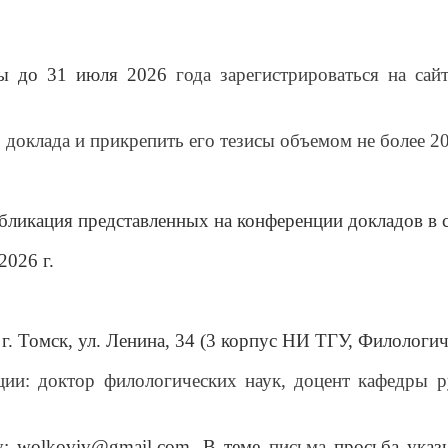
ы до 31 июля 2026
года зарегистрироваться на са
 доклада и прикрепить его тезисы объемом не более 20
бликация представленных на конференции докладов в 
2026 г.
 г. Томск, ул. Ленина, 34 (3 корпус НИ ТГУ, Филологич
ии: доктор филологических наук, доцент кафедры р
у:
wolkoviv
@
gmail
.
com
. В теме
письма
просьба указы