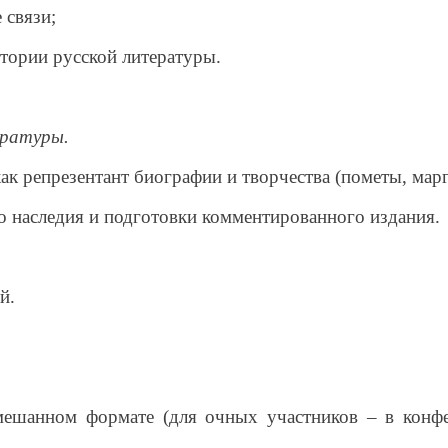
 связи;
стории русской литературы.
ературы.
как репрезентант биографии и творчества (пометы, мар
о наследия и подготовки комментированного издания.
й.
мешанном формате (для очных участников – в конфе