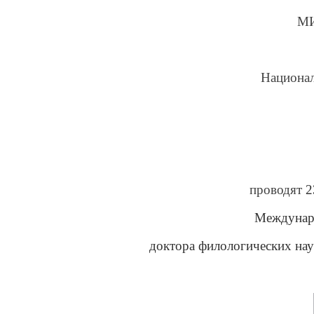
М
Национал
проводят
2
Междунар
доктора филологических нау