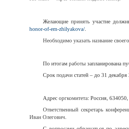
Желающие
принять
участие должн
honor-of-em-zhilyakova/
.
Необходимо указать название своего
По итогам
работы
запланирована пу
Срок
подачи
статей – до 31 декабря 
Адрес
оргкомитета
: Россия, 634050,
Ответственный
секретарь
конференц
Иван Олегович.
С
вопросами
обращаться по адрес