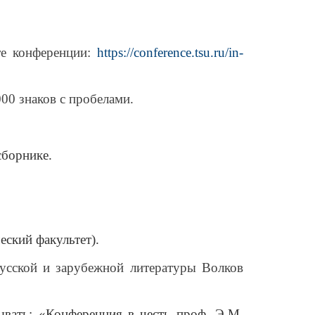
йте конференции:
https://conference.tsu.ru/in-
00 знаков с пробелами.
сборнике.
еский факультет).
усской и зарубежной литературы Волков
вать: «Конференция в честь проф. Э.М.